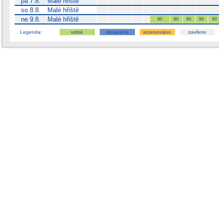
pá 7.8.
Malé hřiště
so 8.8.
Malé hřiště
ne 9.8.
Malé hřiště
90
90
90
90
90
Legenda:
volné
obsazeno
rezervováno
zavřeno