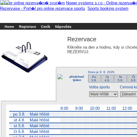
Booker online rezerva�n� syst�m
Nower systems s.r.o - Online rezerv
Rezervujse - Port�l pro online rezervace sportu
Sports booking system
Home
Registrace
Ceník
Nápověda
Rezervace
Klikněte na den a hodinu, kdy si chcet
REZERVUJ.
Dnes je
9. 8. 2026
.
předchozí
Po
Út
St
Čt
týden
3.8.
4.8.
5.8.
6.8.
Volba sportu
Cenová ka
8:00
9:00
10:00
11:00
12:00
po 3.8.
Malé hřiště
út 4.8.
Malé hřiště
st 5.8.
Malé hřiště
čt 6.8.
Malé hřiště