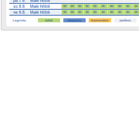
pá 7.8.
Malé hřiště
so 8.8.
Malé hřiště
90
90
90
90
90
90
90
90
90
90
ne 9.8.
Malé hřiště
90
90
90
90
90
90
90
90
90
90
Legenda:
volné
obsazeno
rezervováno
zavřeno