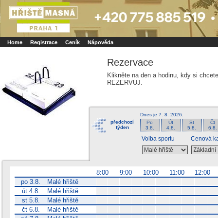
Booker online rezerva�n� syst�m
Nower systems s.r.o - Online rezerv
Rezervujse - Port�l pro online rezervace sportu
Sports booking system
Home
Registrace
Ceník
Nápověda
Rezervace
Klikněte na den a hodinu, kdy si chcet
REZERVUJ.
Dnes je
7. 8. 2026
.
předchozí
Po
Út
St
Čt
týden
3.8.
4.8.
5.8.
6.8.
Volba sportu
Cenová ka
8:00
9:00
10:00
11:00
12:00
po 3.8.
Malé hřiště
út 4.8.
Malé hřiště
st 5.8.
Malé hřiště
čt 6.8.
Malé hřiště