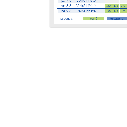
pá 7.8.
Velké hřiště
so 8.8.
Velké hřiště
175
175
175
ne 9.8.
Velké hřiště
175
175
175
Legenda:
volné
obsazeno