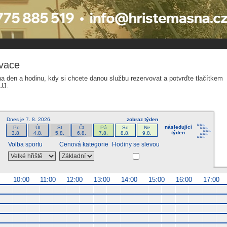
tems s.r.o - Online rezerva�n� syst�my
u
Sports booking system
vace
na den a hodinu, kdy si chcete danou službu rezervovat a potvrďte tlačítkem
UJ.
Dnes je
7. 8. 2026
.
zobraz týden
následující
Po
Út
St
Čt
Pá
So
Ne
týden
3.8.
4.8.
5.8.
6.8.
7.8.
8.8.
9.8.
Volba sportu
Cenová kategorie
Hodiny se slevou
0
10:00
11:00
12:00
13:00
14:00
15:00
16:00
17:00