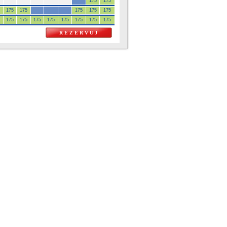
175
175
175
175
175
175
175
175
175
175
175
175
175
175
175