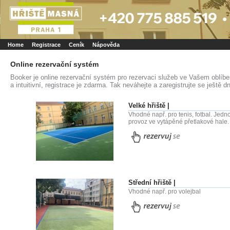
Booker online rezerva�n� syst�m
Nower systems s.r.o - Online rezerv
Rezervujse - Port�l pro online rezervace sportu
Sports booking system
Home
Registrace
Ceník
Nápověda
Online rezervační systém
Booker je online rezervační systém pro rezervaci služeb ve Vašem oblíb
a intuitivní, registrace je zdarma. Tak neváhejte a zaregistrujte se ještě d
Velké hřiště |
Vhodné např. pro tenis, fotbal. Jednot
provoz ve vytápěné přetlakové hale.
Střední hřiště |
Vhodné např. pro volejbal