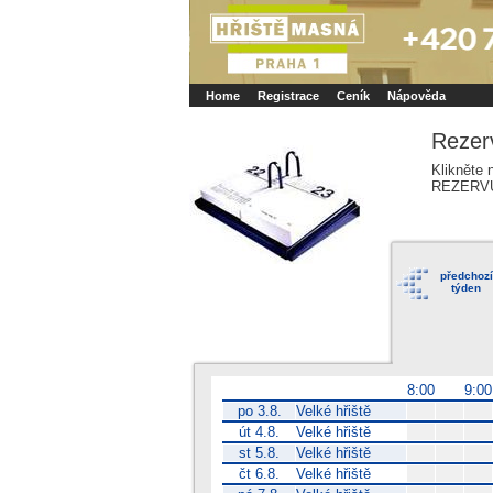
Booker online rezerva�n� syst�m
Nower sys
Rezervujse - Port�l pro online rezervace sport
Home
Registrace
Ceník
Nápověda
Rezer
Klikněte 
REZERV
předchozí
týden
8:00
9:0
po 3.8.
Velké hřiště
út 4.8.
Velké hřiště
st 5.8.
Velké hřiště
čt 6.8.
Velké hřiště