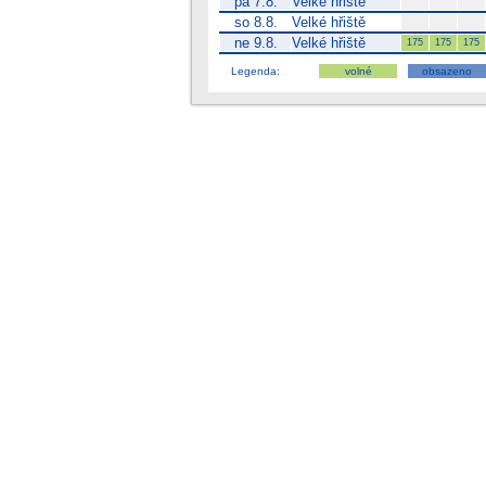
pá 7.8.
Velké hřiště
so 8.8.
Velké hřiště
ne 9.8.
Velké hřiště
175
175
175
Legenda:
volné
obsazeno