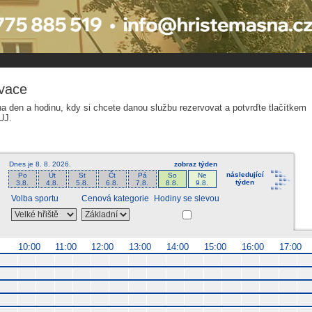
tems s.r.o - Online rezerva�n� syst�my
u
Sports booking system
vace
na den a hodinu, kdy si chcete danou službu rezervovat a potvrďte tlačítkem
UJ.
Dnes je
8. 8. 2026
.
zobraz týden
následující
Po
Út
St
Čt
Pá
So
Ne
týden
3.8.
4.8.
5.8.
6.8.
7.8.
8.8.
9.8.
Volba sportu
Cenová kategorie
Hodiny se slevou
0
10:00
11:00
12:00
13:00
14:00
15:00
16:00
17:00